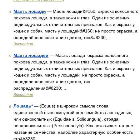
Справочник по коневодству
Масть лошади
— Масть лошади&#160; окраска волосяного
4
покрова лошади, а также кожи и глаз. Один из основных
индивидуальных отличительных признаков. Как и окрасы у
кошек и собак, масть у лошадей&#160; не просто окраска, а
определённое сочетание цветов, тип&#8230; …
Википедия
Масти лошадей
— Масть лошади окраска волосяного
5
покрова лошади, а также кожи и глаз. Один из основных
индивидуальных отличительных признаков. Как и окрасы у
кошек и собак, масть у лошадей не просто окраска, а
определенное сочетание цветов, тип
распределения&#8230; …
Википедия
Лошадь*
— (Equus) в широком смысле слова
6
единственный ныне живущий род семейства лошадиных,
или однокопытных (Equidae s. Solidungula), отряда
непарнокопытных (Perissodactyla). Как показывает второе
название семейства, наиболее характерную особенность
его&#8230; …