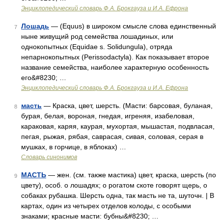
Энциклопедический словарь Ф.А. Брокгауза и И.А. Ефрона
Лошадь
— (Equus) в широком смысле слова единственный
7
ныне живущий род семейства лошадиных, или
однокопытных (Equidae s. Solidungula), отряда
непарнокопытных (Perissodactyla). Как показывает второе
название семейства, наиболее характерную особенность
его&#8230; …
Энциклопедический словарь Ф.А. Брокгауза и И.А. Ефрона
масть
— Краска, цвет, шерсть. (Масти: барсовая, буланая,
8
бурая, белая, вороная, гнедая, игреняя, изабеловая,
караковая, каряя, каурая, мухортая, мышастая, подвласая,
пегая, рыжая, рябая, саврасая, сивая, соловая, серая в
мушках, в горчице, в яблоках) …
Словарь синонимов
МАСТЬ
— жен. (см. также мастика) цвет, краска, шерсть (по
9
цвету), особ. о лошадях; о рогатом скоте говорят щерь, о
собаках рубашка. Шерсть одна, так масть не та, шуточн. | В
картах, один из четырех отделов колоды, с особыми
знаками; красные масти: бубны&#8230; …