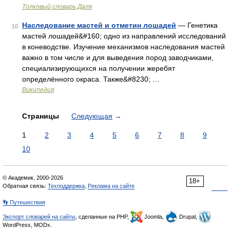
Толковый словарь Даля
Наследование мастей и отметин лошадей
— Генетика
10
мастей лошадей&#160; одно из направлений исследований
в коневодстве. Изучение механизмов наследования мастей
важно в том числе и для выведения пород заводчиками,
специализирующихся на получении жеребят
определённого окраса. Также&#8230; …
Википедия
Страницы
Следующая
→
1
2
3
4
5
6
7
8
9
10
© Академик, 2000-2026
18+
Обратная связь:
Техподдержка
,
Реклама на сайте
👣 Путешествия
Экспорт словарей на сайты
, сделанные на PHP,
Joomla,
Drupal,
WordPress, MODx.