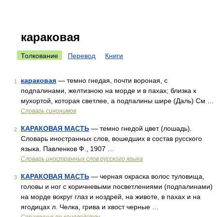
караковая
Толкование
Перевод
Книги
караковая
— темно гнедая, почти вороная, с
1
подпалинами, желтизною на морде и в пахах; близка к
мухортой, которая светлее, а подпалины шире (Даль) См …
Словарь синонимов
КАРАКОВАЯ МАСТЬ
— темно гнедой цвет (лошадь).
2
Словарь иностранных слов, вошедших в состав русского
языка. Павленков Ф., 1907 …
Словарь иностранных слов русского языка
КАРАКОВАЯ МАСТЬ
— черная окраска волос туловища,
3
головы и ног с коричневыми посветлениями (подпалинами)
на морде вокруг глаз и ноздрей, на животе, в пахах и на
ягодицах л. Челка, грива и хвост черные …